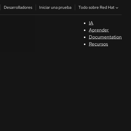
Todo sobre Red Hat
Desarrolladores
Iniciar una prueba
IA
A
Aprender
Documentation
C
Recursos
De
In
p
C
Sele
su i