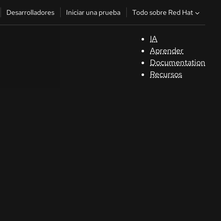
Todo sobre Red Hat
Desarrolladores
Iniciar una prueba
IA
A
Aprender
Documentation
C
Recursos
De
In
p
C
Sele
su i