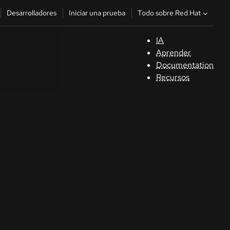
Todo sobre Red Hat
Desarrolladores
Iniciar una prueba
IA
A
Aprender
Documentation
C
Recursos
De
In
p
C
Sele
su i