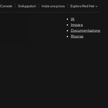
Esplora Red Hat
Console
Sviluppatori
Inizia una prova
IA
S
Impara
Documentazione
C
Risorse
Sv
In
u
pr
Co
Sele
la li