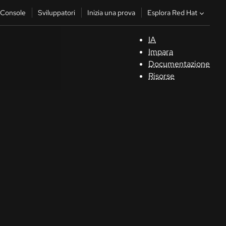
Esplora Red Hat
Console
Sviluppatori
Inizia una prova
IA
S
Impara
Documentazione
C
Risorse
Sv
In
u
pr
Co
Sele
la li