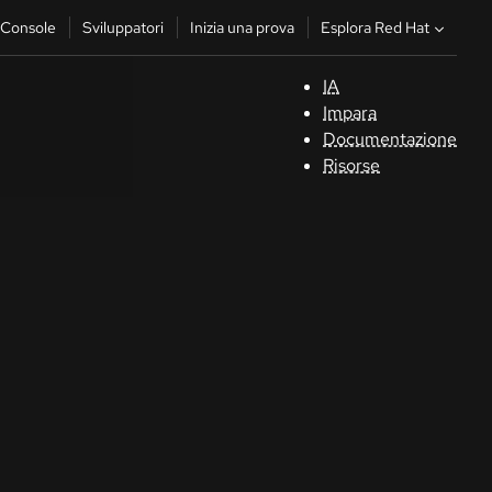
Esplora Red Hat
Console
Sviluppatori
Inizia una prova
IA
S
Impara
Documentazione
C
Risorse
Sv
In
u
pr
Co
Sele
la li