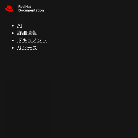
Skip to navigation
Skip to content
サ
ポ
ー
AI
ト
詳細情報
ドキュメント
リソース
コ
ン
ソ
ー
ル
開
発
者
ト
ラ