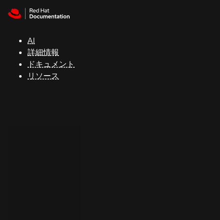
Skip to navigation
Skip to content
サ
ポ
ー
AI
ト
詳細情報
ドキュメント
リソース
コ
ン
ソ
ー
ル
開
発
者
ト
ラ