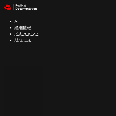
Skip to navigation
Skip to content
サ
ポ
ー
AI
ト
詳細情報
ドキュメント
リソース
コ
ン
ソ
ー
ル
開
発
者
ト
ラ