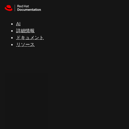
Skip to navigation
Skip to content
サ
ポ
ー
AI
ト
詳細情報
ドキュメント
リソース
コ
ン
ソ
ー
ル
開
発
者
ト
ラ