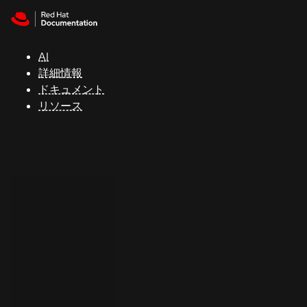
Skip to navigation
Skip to content
サ
ポ
ー
AI
ト
詳細情報
ドキュメント
リソース
コ
ン
ソ
ー
ル
開
発
者
ト
ラ