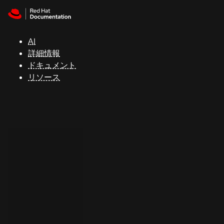
Skip to navigation
Skip to content
サ
ポ
ー
AI
ト
詳細情報
ドキュメント
リソース
コ
ン
ソ
ー
ル
開
発
者
ト
ラ