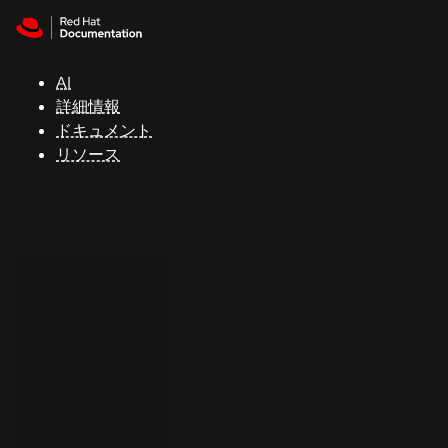
Skip to navigation
Skip to content
サ
ポ
ー
AI
ト
詳細情報
ドキュメント
リソース
コ
ン
ソ
ー
ル
開
発
者
ト
ラ