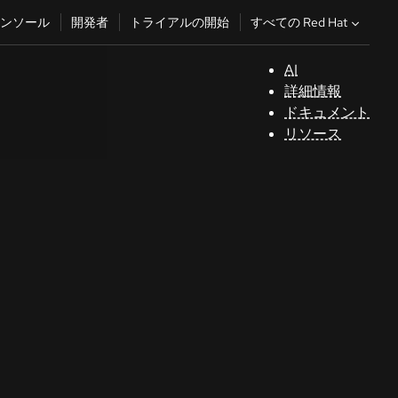
すべての Red Hat
ンソール
開発者
トライアルの開始
AI
サ
詳細情報
ポ
ドキュメント
ー
リソース
ト
コ
ン
ソ
ー
ル
開
発
者