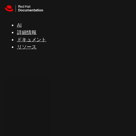
Skip to navigation
Skip to content
サ
ポ
ー
AI
ト
詳細情報
ドキュメント
リソース
コ
ン
ソ
ー
ル
開
発
者
ト
ラ