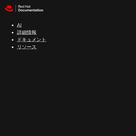
Skip to navigation
Skip to content
サ
ポ
ー
AI
ト
詳細情報
ドキュメント
リソース
コ
ン
ソ
ー
ル
開
発
者
ト
ラ