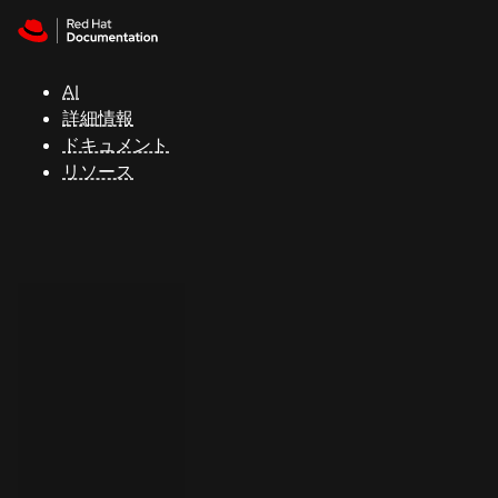
Skip to navigation
Skip to content
サ
ポ
ー
AI
ト
詳細情報
ドキュメント
リソース
コ
ン
ソ
ー
ル
開
発
者
ト
ラ