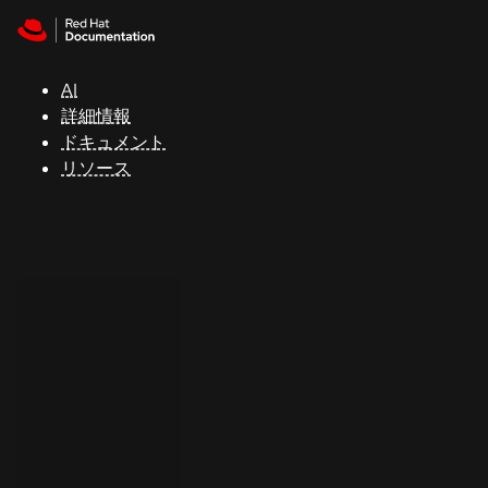
Skip to navigation
Skip to content
サ
ポ
ー
AI
ト
詳細情報
ドキュメント
リソース
コ
ン
ソ
ー
ル
開
発
者
ト
ラ