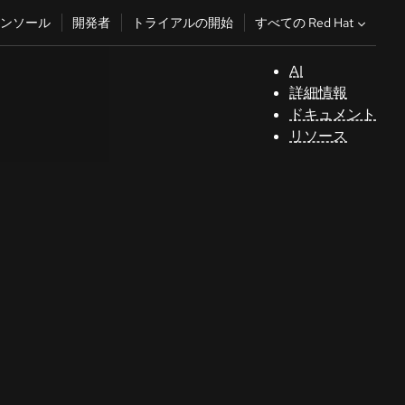
すべての Red Hat
ンソール
開発者
トライアルの開始
AI
サ
詳細情報
ポ
ドキュメント
ー
リソース
ト
コ
ン
ソ
ー
ル
開
発
者