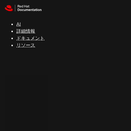
Skip to navigation
Skip to content
サ
ポ
ー
AI
ト
詳細情報
ドキュメント
リソース
コ
ン
ソ
ー
ル
開
発
者
ト
ラ