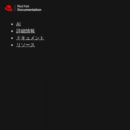
Skip to navigation
Skip to content
サ
ポ
ー
AI
ト
詳細情報
ドキュメント
リソース
コ
ン
ソ
ー
ル
開
発
者
ト
ラ