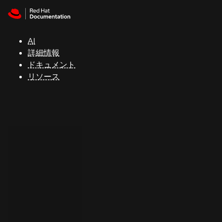
Skip to navigation
Skip to content
サ
ポ
ー
AI
ト
詳細情報
ドキュメント
リソース
コ
ン
ソ
ー
ル
開
発
者
ト
ラ