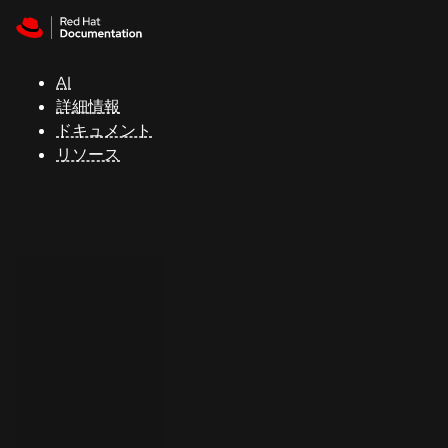
Skip to navigation
Skip to content
サ
ポ
ー
AI
ト
詳細情報
ドキュメント
リソース
コ
ン
ソ
ー
ル
開
発
者
ト
ラ