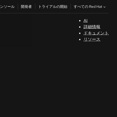
すべての Red Hat
ンソール
開発者
トライアルの開始
AI
サ
詳細情報
ポ
ドキュメント
ー
リソース
ト
コ
ン
ソ
ー
ル
開
発
者