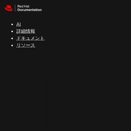
Skip to navigation
Skip to content
サ
ポ
ー
AI
ト
詳細情報
ドキュメント
リソース
コ
ン
ソ
ー
ル
開
発
者
ト
ラ