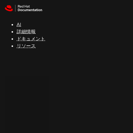
Skip to navigation
Skip to content
サ
ポ
ー
AI
ト
詳細情報
ドキュメント
リソース
コ
ン
ソ
ー
ル
開
発
者
ト
ラ