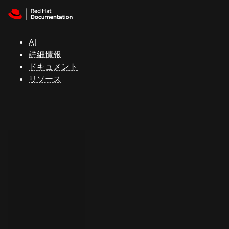
Skip to navigation
Skip to content
サ
ポ
ー
AI
ト
詳細情報
ドキュメント
リソース
コ
ン
ソ
ー
ル
開
発
者
ト
ラ