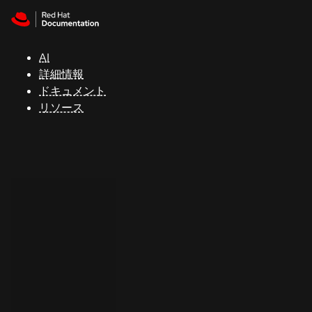
Skip to navigation
Skip to content
サ
ポ
ー
AI
ト
詳細情報
ドキュメント
リソース
コ
ン
ソ
ー
ル
開
発
者
ト
ラ