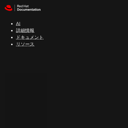
Skip to navigation
Skip to content
サ
ポ
ー
AI
ト
詳細情報
ドキュメント
リソース
コ
ン
ソ
ー
ル
開
発
者
ト
ラ