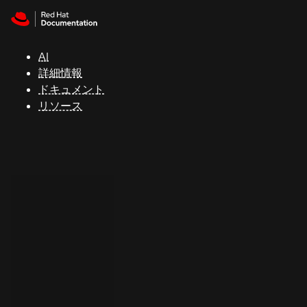
Skip to navigation
Skip to content
サ
ポ
ー
AI
ト
詳細情報
ドキュメント
リソース
コ
ン
ソ
ー
ル
開
発
者
ト
ラ