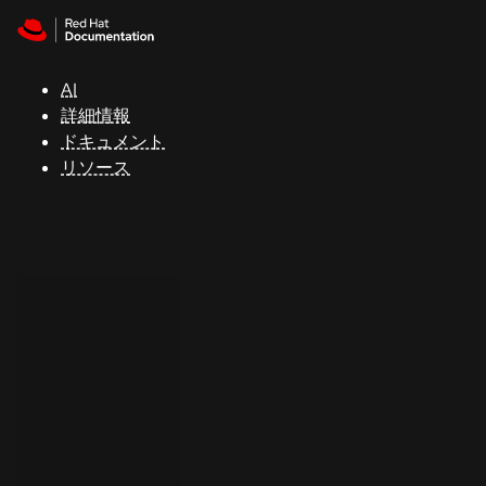
Skip to navigation
Skip to content
サ
ポ
ー
AI
ト
詳細情報
ドキュメント
リソース
コ
ン
ソ
ー
ル
開
発
者
ト
ラ