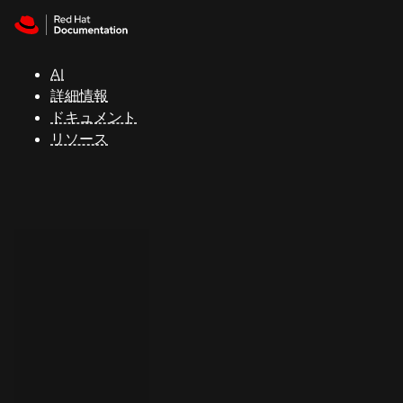
Skip to navigation
Skip to content
サ
ポ
ー
AI
ト
詳細情報
ドキュメント
リソース
コ
ン
ソ
ー
ル
開
発
者
ト
ラ