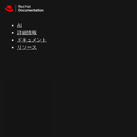
Skip to navigation
Skip to content
サ
ポ
ー
AI
ト
詳細情報
ドキュメント
リソース
コ
ン
ソ
ー
ル
開
発
者
ト
ラ