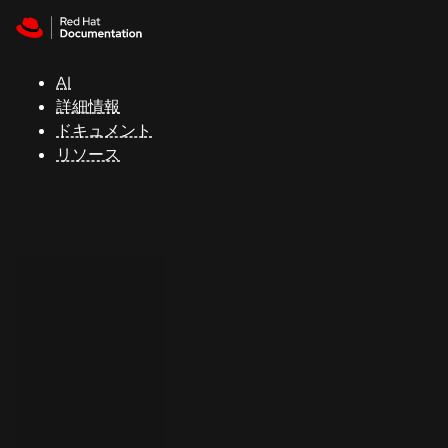
Skip to navigation
Skip to content
サ
ポ
ー
AI
ト
詳細情報
ドキュメント
リソース
コ
ン
ソ
ー
ル
開
発
者
ト
ラ