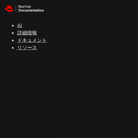
Skip to navigation
Skip to content
サ
ポ
ー
AI
ト
詳細情報
ドキュメント
リソース
コ
ン
ソ
ー
ル
開
発
者
ト
ラ