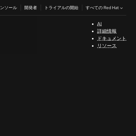
すべての Red Hat
ンソール
開発者
トライアルの開始
AI
サ
詳細情報
ポ
ドキュメント
ー
リソース
ト
コ
ン
ソ
ー
ル
開
発
者