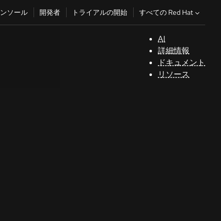
すべての Red Hat
ンソール
開発者
トライアルの開始
AI
サ
詳細情報
ポ
ドキュメント
ー
リソース
ト
コ
ン
ソ
ー
ル
開
発
者