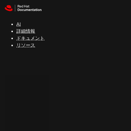
Skip to navigation
Skip to content
サ
ポ
ー
AI
ト
詳細情報
ドキュメント
リソース
コ
ン
ソ
ー
ル
開
発
者
ト
ラ