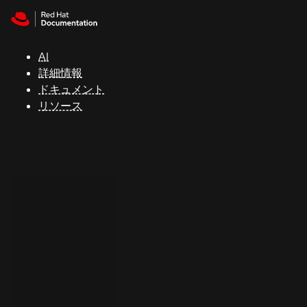
Skip to navigation
Skip to content
サ
ポ
ー
AI
ト
詳細情報
ドキュメント
リソース
コ
ン
ソ
ー
ル
開
発
者
ト
ラ