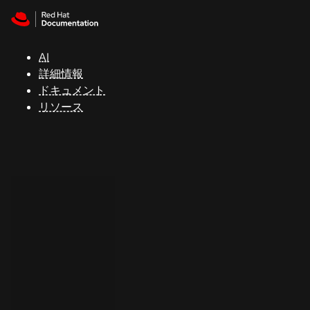
Skip to navigation
Skip to content
サ
ポ
ー
AI
ト
詳細情報
ドキュメント
リソース
コ
ン
ソ
ー
ル
開
発
者
ト
ラ