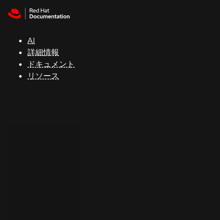
Skip to navigation
Skip to content
サ
ポ
ー
AI
ト
詳細情報
ドキュメント
リソース
コ
ン
ソ
ー
ル
開
発
者
ト
ラ