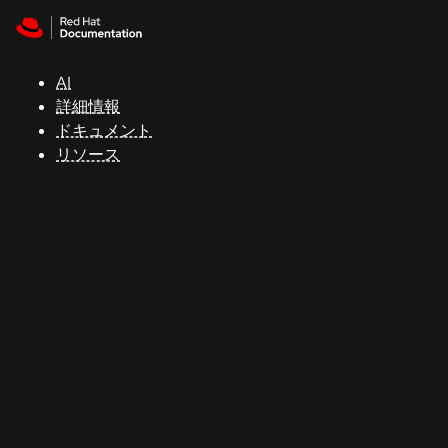
Skip to navigation
Skip to content
サ
ポ
ー
AI
ト
詳細情報
ドキュメント
リソース
コ
ン
ソ
ー
ル
開
発
者
ト
ラ