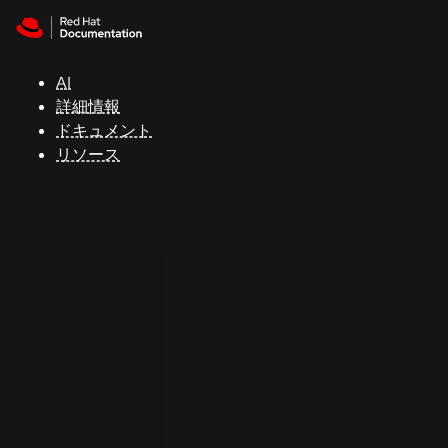
Skip to navigation
Skip to content
サ
ポ
ー
AI
ト
詳細情報
ドキュメント
リソース
コ
ン
ソ
ー
ル
開
発
者
ト
ラ