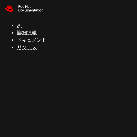
Skip to navigation
Skip to content
サ
ポ
ー
AI
ト
詳細情報
ドキュメント
リソース
コ
ン
ソ
ー
ル
開
発
者
ト
ラ