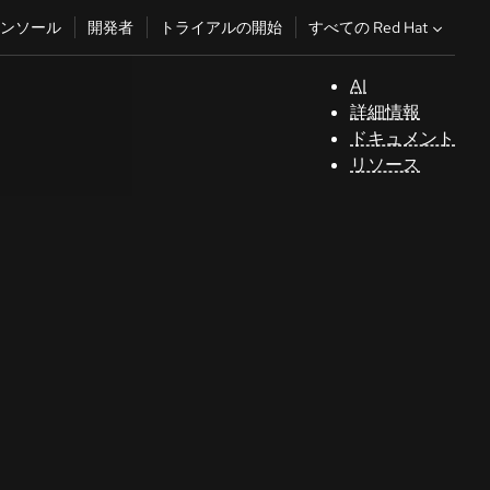
すべての Red Hat
ンソール
開発者
トライアルの開始
AI
サ
詳細情報
ポ
ドキュメント
ー
リソース
ト
コ
ン
ソ
ー
ル
開
発
者