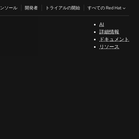
すべての Red Hat
ンソール
開発者
トライアルの開始
AI
サ
詳細情報
ポ
ドキュメント
ー
リソース
ト
コ
ン
ソ
ー
ル
開
発
者