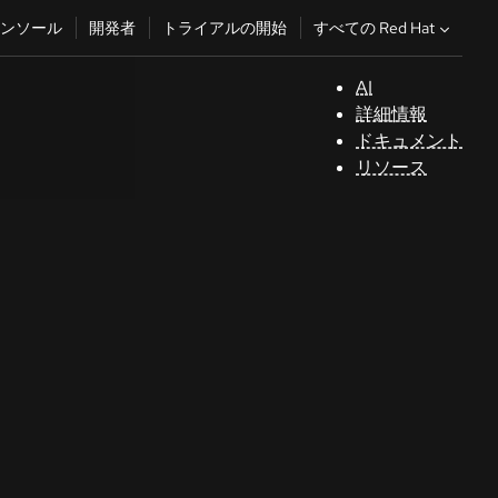
すべての Red Hat
ンソール
開発者
トライアルの開始
AI
サ
詳細情報
ポ
ドキュメント
ー
リソース
ト
コ
ン
ソ
ー
ル
開
発
者