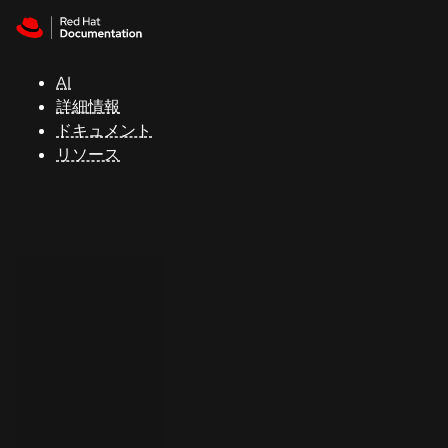
Skip to navigation
Skip to content
サ
ポ
ー
AI
ト
詳細情報
ドキュメント
リソース
コ
ン
ソ
ー
ル
開
発
者
ト
ラ