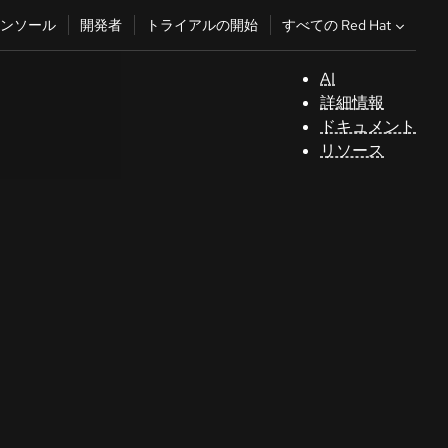
すべての Red Hat
ンソール
開発者
トライアルの開始
AI
サ
詳細情報
ポ
ドキュメント
ー
リソース
ト
コ
ン
ソ
ー
ル
開
発
者