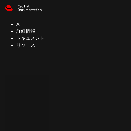
Skip to navigation
Skip to content
サ
ポ
ー
AI
ト
詳細情報
ドキュメント
リソース
コ
ン
ソ
ー
ル
開
発
者
ト
ラ